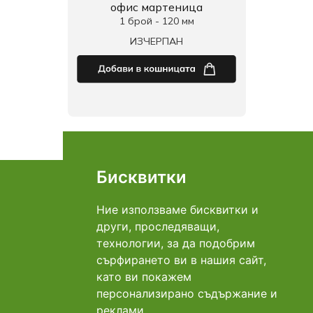
офис мартеница
1 брой - 120 мм
ИЗЧЕРПАН
Страница: 1 от 1
Общо: 4
Бисквитки
Връзка с нас
Адрес Добрич: ул. "Даме Груев"№1Б
0896 969 620
Телефон:
Ние използваме бисквитки и
info@mart-ina.com
E-mail:
други, проследяващи,
технологии, за да подобрим
Плащане
сърфирането ви в нашия сайт,
като ви покажем
персонализирано съдържание и
Доставка
реклами.