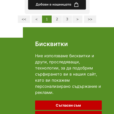
<<
<
1
2
3
>
>>
Страница: 1 от 3
Общо: 63
Бисквитки
Връзка с нас
Адрес Добрич: ул. "Даме Груев"№1Б
0896 969 620
Телефон:
Ние използваме бисквитки и
info@mart-ina.com
E-mail:
други, проследяващи,
технологии, за да подобрим
Плащане
сърфирането ви в нашия сайт,
като ви покажем
персонализирано съдържание и
Доставка
реклами.
Съгласен съм
Социални мрежи