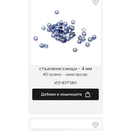
стъклени синци - 4 мм
40 грама - сини,прозр.
ИЗЧЕРПАН