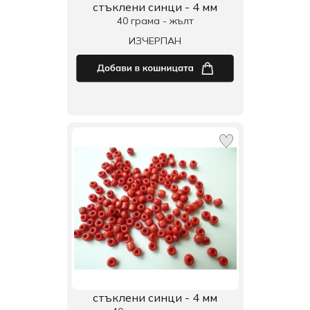
стъклени синци - 4 мм
40 грама - жълт
ИЗЧЕРПАН
стъклени синци - 4 мм