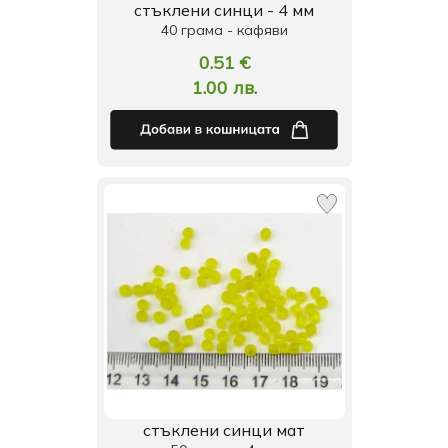
стъклени синци - 4 мм
40 грама - кафяви
0.51 €
1.00 лв.
стъклени синци мат