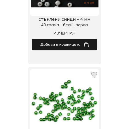
стъклени синци - 4 мм
40 грама - бели , перла
ИЗЧЕРПАН