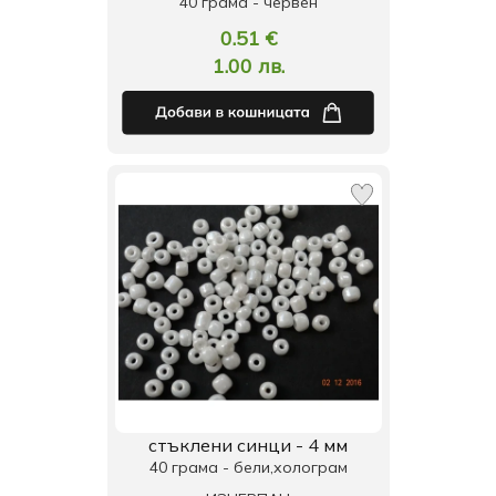
40 грама - червен
0.51 €
1.00 лв.
стъклени синци - 4 мм
40 грама - бели,холограм