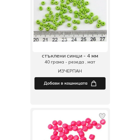
стъклени синци - 4 мм
40 грама - резеда , мат
ИЗЧЕРПАН