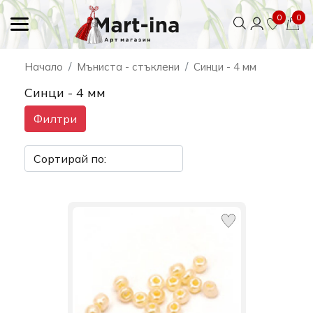
0
0
Начало
Мъниста - стъклени
Синци - 4 мм
Синци - 4 мм
Филтри