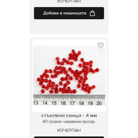
ИЗЧЕРПАН
стъклени синци - 4 мм
40 грама-червени,прозр.
ИЗЧЕРПАН