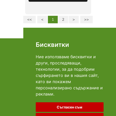
<<
<
1
2
>
>>
Страница: 1 от 2
Общо: 48
Бисквитки
Връзка с нас
Адрес Добрич: ул. "Даме Груев"№1Б
0896 969 620
Телефон:
Ние използваме бисквитки и
info@mart-ina.com
E-mail:
други, проследяващи,
технологии, за да подобрим
Плащане
сърфирането ви в нашия сайт,
като ви покажем
персонализирано съдържание и
Доставка
реклами.
Съгласен съм
Социални мрежи