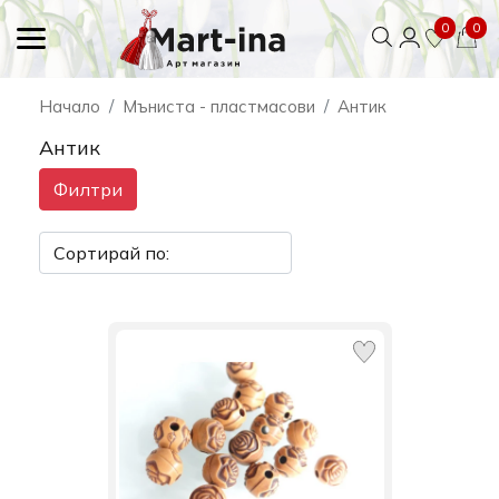
0
0
Начало
Мъниста - пластмасови
Антик
Антик
Филтри