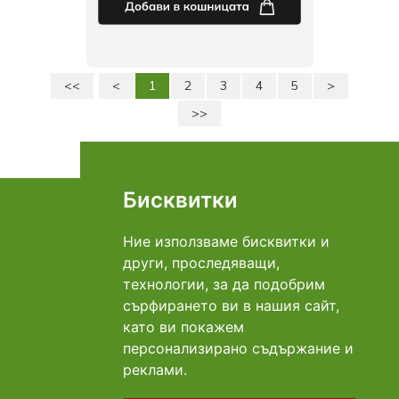
<<
<
1
2
3
4
5
>
>>
Страница: 1 от 5
Общо: 105
Бисквитки
Връзка с нас
Адрес Добрич: ул. "Даме Груев"№1Б
0896 969 620
Телефон:
Ние използваме бисквитки и
info@mart-ina.com
E-mail:
други, проследяващи,
технологии, за да подобрим
Плащане
сърфирането ви в нашия сайт,
като ви покажем
персонализирано съдържание и
Доставка
реклами.