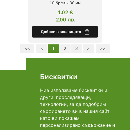
10 броя - 36 мм
1.02 €
2.00 лв.
<<
<
1
2
3
>
>>
Страница: 1 от 3
Общо: 53
Бисквитки
Връзка с нас
Адрес Добрич: ул. "Даме Груев"№1Б
0896 969 620
Телефон:
Ние използваме бисквитки и
info@mart-ina.com
E-mail:
други, проследяващи,
технологии, за да подобрим
Плащане
сърфирането ви в нашия сайт,
като ви покажем
персонализирано съдържание и
Доставка